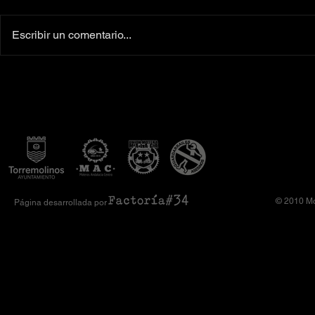
Escribir un comentario...
Colaboradores oficiales
‼️Más de 160 
Camiseta Moto Club Komando
el XI Toy Run 
Amimoto 2026
Club Komando
© 2010 Mo
Página desarrollada por