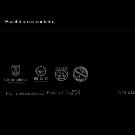
Escribir un comentario...
Colaboradores oficiales
‼️Más de 160 
Camiseta Moto Club Komando
el XI Toy Run 
Amimoto 2026
Club Komando
© 2010 Mo
Página desarrollada por