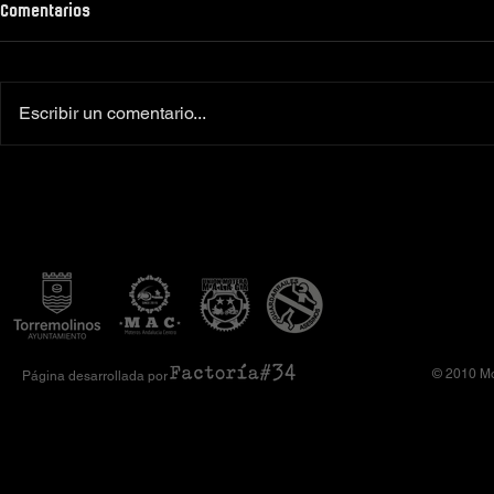
Comentarios
Escribir un comentario...
Colaboradores oficiales
‼️Más de 160 
Camiseta Moto Club Komando
el XI Toy Run 
Amimoto 2026
Club Komando
© 2010 Mo
Página desarrollada por