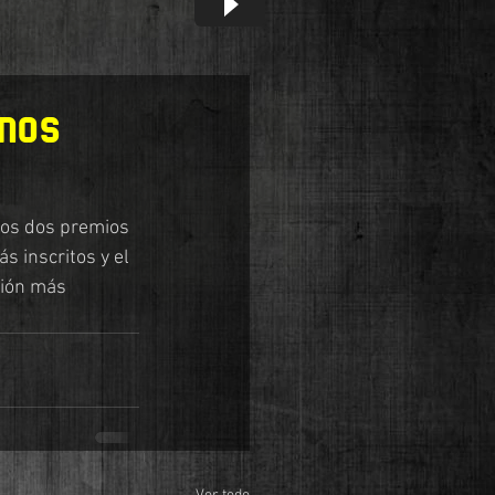
inos
los dos premios 
 inscritos y el 
ción más 