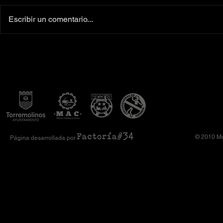
Escribir un comentario...
Colaboradores oficiales
‼️Más de 160 
Camiseta Moto Club Komando
el XI Toy Run 
Amimoto 2026
Club Komando
© 2010 Mo
Página desarrollada por