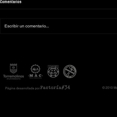
Comentarios
Escribir un comentario...
Colaboradores oficiales
‼️Más de 160 
Camiseta Moto Club Komando
el XI Toy Run 
Amimoto 2026
Club Komando
© 2010 Mo
Página desarrollada por