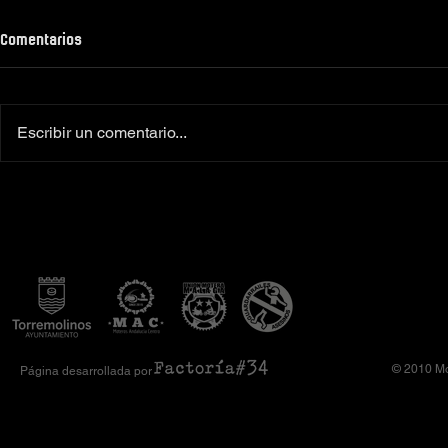
Comentarios
Escribir un comentario...
Colaboradores oficiales
‼️Más de 160 
Camiseta Moto Club Komando
el XI Toy Run 
Amimoto 2026
Club Komando
© 2010 Mo
Página desarrollada por