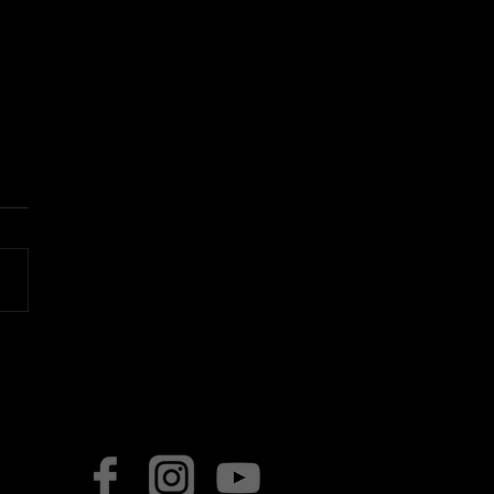
azado al sábado día 20 de
mbre por inclemencias
rológicas‼️