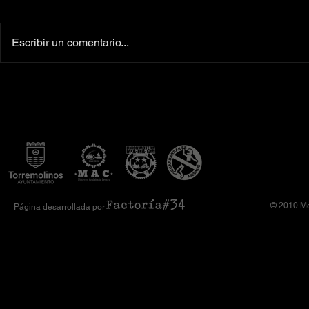
Escribir un comentario...
Colaboradores oficiales
‼️Más de 160 
Camiseta Moto Club Komando
el XI Toy Run 
Amimoto 2026
Club Komando
© 2010 Mo
Página desarrollada por