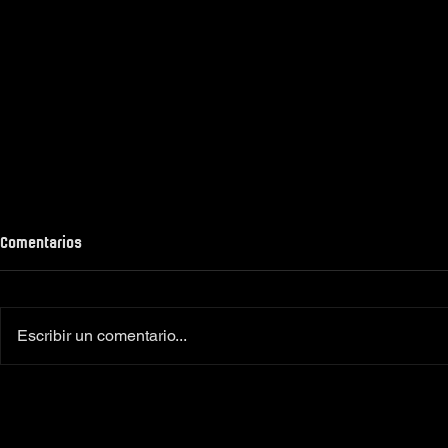
Comentarios
Escribir un comentario...
Colaboradores oficiales
‼️Más de 160 
Camiseta Moto Club Komando
el XI Toy Run 