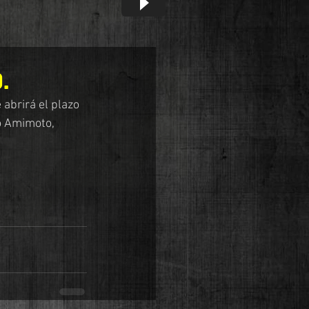
.
 abrirá el plazo 
o Amimoto, 