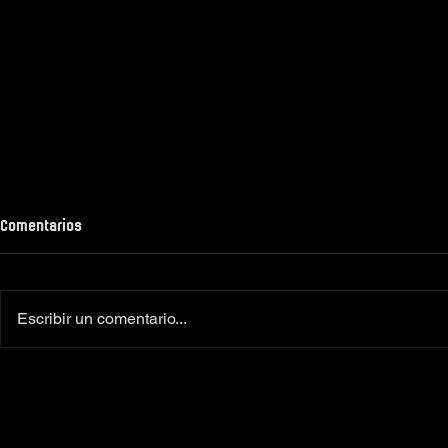
Comentarios
Escribir un comentario...
Colaboradores oficiales
‼️Más de 160 
Camiseta Moto Club Komando
el XI Toy Run 
Amimoto 2026
Club Komando