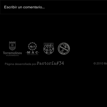
Escribir un comentario...
Colaboradores oficiales
‼️Más de 160 
Camiseta Moto Club Komando
el XI Toy Run 
Amimoto 2026
Club Komando
© 2010 Mo
Página desarrollada por