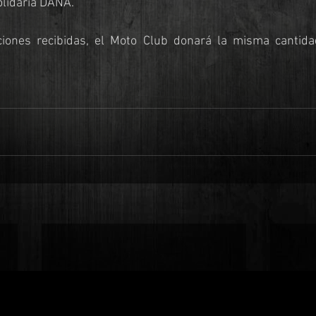
lidaria DANA'.
ciones recibidas, el Moto Club donará la misma cantid