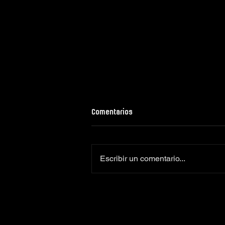
Comentarios
Escribir un comentario...
Colaboradores oficiales
Camiseta Moto Club Komando
Amimoto 2026