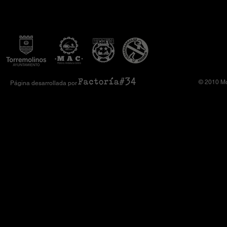
Camiseta Moto Club Komando
el XI Toy Run 
Amimoto 2026
Club Komando
© 2010 Mo
Página desarrollada por