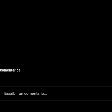
Comentarios
Escribir un comentario...
Colaboradores oficiales
‼️Más de 160 