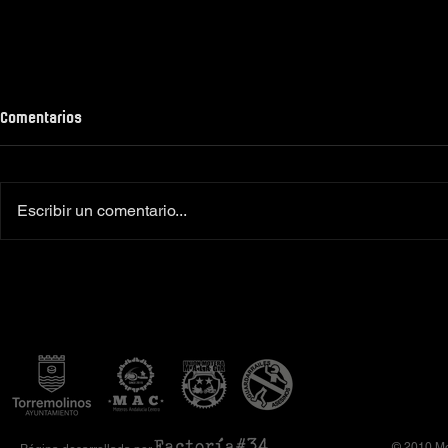
Comentarios
Escribir un comentario...
Colaboradores oficiales
‼️Más de 160 
Camiseta Moto Club Komando
el XI Toy Run 
Amimoto 2026
Club Komando
© 2010 Mo