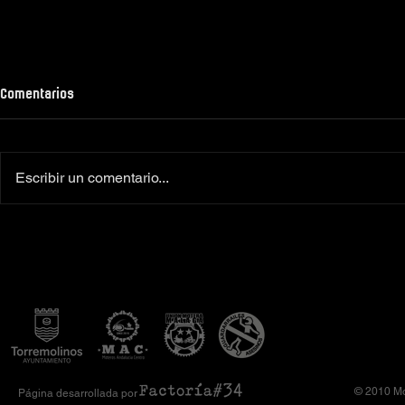
Comentarios
Escribir un comentario...
Colaboradores oficiales
‼️Más de 160 
Camiseta Moto Club Komando
el XI Toy Run 
Amimoto 2026
Club Komando
© 2010 Mo
Página desarrollada por