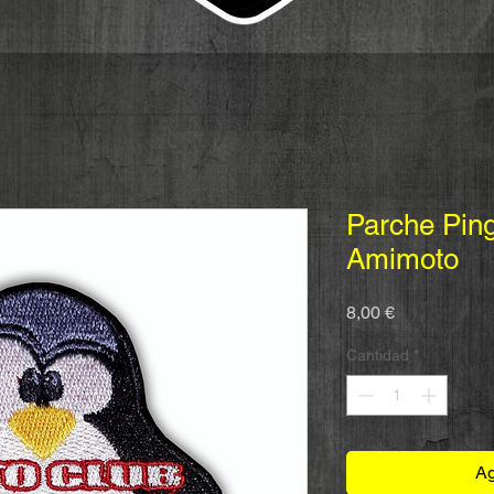
Parche Pin
Amimoto
Precio
8,00 €
Cantidad
*
Ag