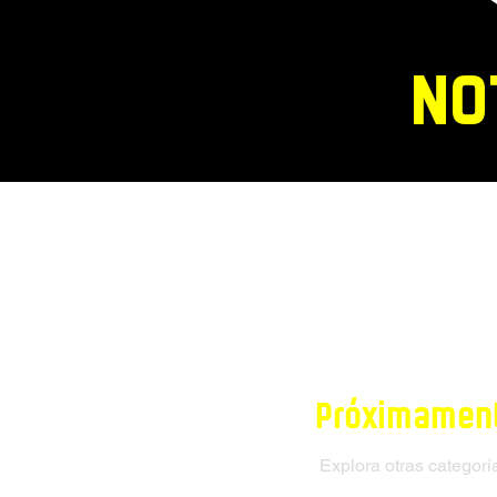
no
Próximament
Explora otras categorí