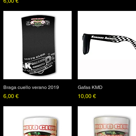
Precio
6,00 €
Braga cuello verano 2019
Vista rápida
Gafas KMD
Vista rápida
Precio
Precio
6,00 €
10,00 €