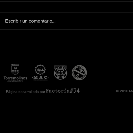
Escribir un comentario...
Colaboradores oficiales
‼️Más de 160 
Camiseta Moto Club Komando
el XI Toy Run 
Amimoto 2026
Club Komando
© 2010 Mo
Página desarrollada por