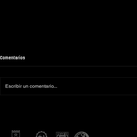
Comentarios
Escribir un comentario...
Colaboradores oficiales
‼️Más de 160 
Camiseta Moto Club Komando
el XI Toy Run 
Amimoto 2026
Club Komando