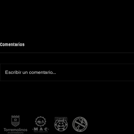
Comentarios
Escribir un comentario...
Colaboradores oficiales
‼️Más de 160 
Camiseta Moto Club Komando
el XI Toy Run 
Amimoto 2026
Club Komando