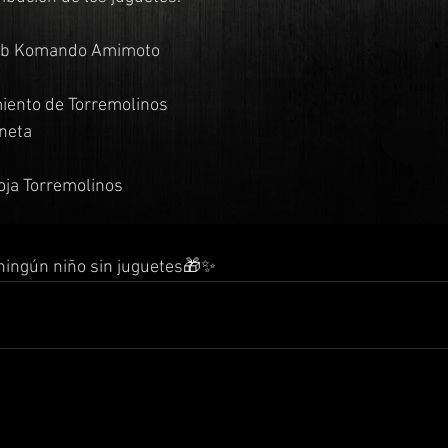
Club Komando Amimoto
miento de Torremolinos
dio Planeta
Roja Torremolinos
ningún niño sin juguetes🎁✨