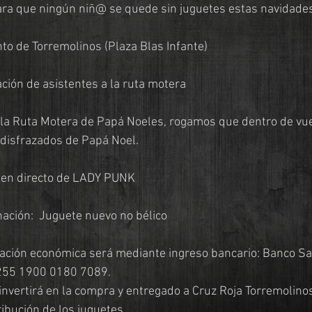
para que ningún niñ@ se quede sin juguetes estas navidade
o de Torremolinos (Plaza Blas Infante)
ión de asistentes a la ruta motera
 la Ruta Motera de Papá Noeles, rogamos que dentro de vu
 disfrazados de Papá Noel.
o en directo de LADY PUNK
ación:  Juguete nuevo no bélico
ación económica será mediante ingreso bancario: Banco Sab
255 1900 0180 7089.
invertirá en la compra y entregado a Cruz Roja Torremolinos
ibución de los juguetes.