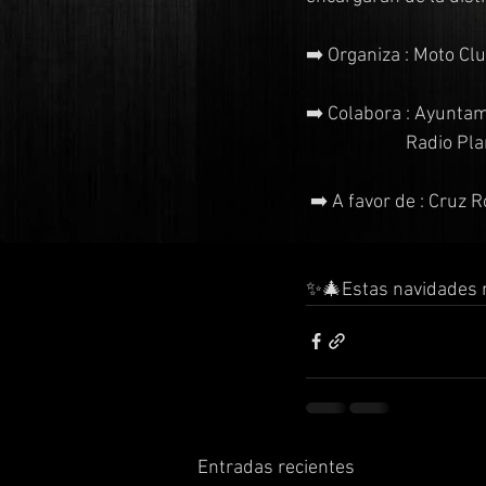
➡️ Organiza : Moto 
➡️ Colabora : Ayunta
                       Ra
 ➡️ A favor de : Cruz 
✨🎄Estas navidades 
Entradas recientes