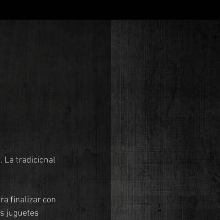
 La tradicional 
 finalizar con 
s juguetes 