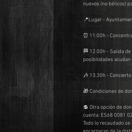
nuevos (no bélicos) 
📍Lugar - Ayuntamient
⏰ 11:00h - Concentrac
🏁 12.00h - Salida de
posibilidades acudan
🎶 13.30h - Conciert
🎁 Condiciones de don
💲 Otra opción de don
cuenta: ES68 0081 0
Todo lo recaudado se 
encargaran de la distr