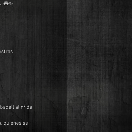
s. 🧸✨
estras 
adell al nº de 
, quienes se 