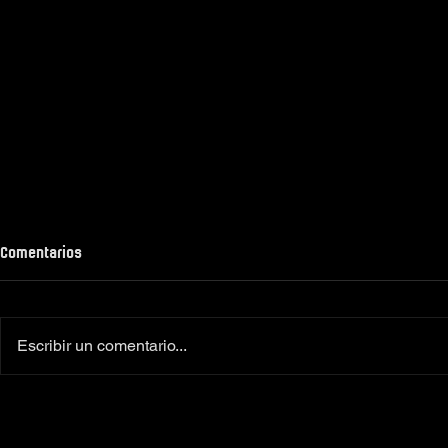
Comentarios
Escribir un comentario...
Colaboradores oficiales
‼️Más de 160 
Camiseta Moto Club Komando
el XI Toy Run 