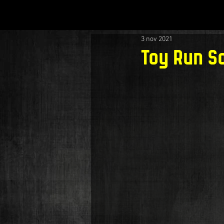
3 nov 2021
Toy Run So