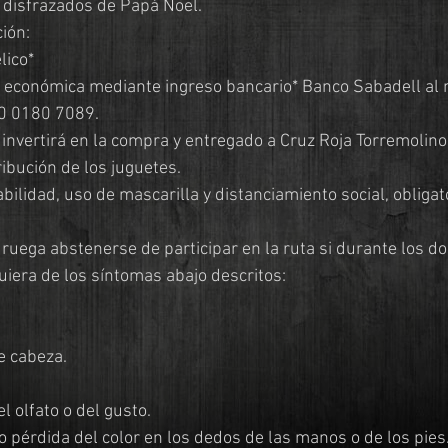
 disfrazados de Papá Noel.
ión:
lico*
n económica mediante ingreso bancario* Banco Sabadell al n
0 0180 7089.
ibución de los juguetes.
iera de los síntomas abajo descritos:
e cabeza.
l olfato o del gusto.
 pérdida del color en los dedos de las manos o de los pies