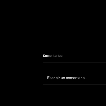
Comentarios
Escribir un comentario...
Colaboradores oficiales
Camiseta Moto Club Komando
Amimoto 2026