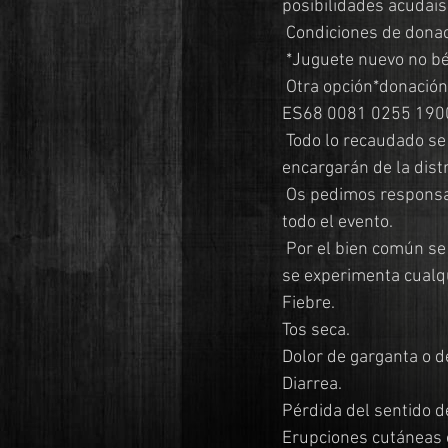
posibilidades acudais
 Condiciones de donac
 *Juguete nuevo no bé
 Otra opción*donació
ES68 0081 0255 190
 Todo lo recaudado se invertirá en la compra y entregado a Cruz Roja Torremolinos, los cuales se 
encargarán de la distr
 Os pedimos responsabilidad, uso de mascarilla y distanciamiento social, obligatorio durante 
todo el evento.
 Por el bien común se ruega abstenerse de participar en la ruta si durante los dos días previos 
se experimenta cualqu
Fiebre.
Tos seca.
Dolor de garganta o d
Diarrea.
Pérdida del sentido de
Erupciones cutáneas o