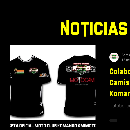
NOTICIAS
Admi
17 fe
Colabo
Camis
Koman
Colabora
Club Ko