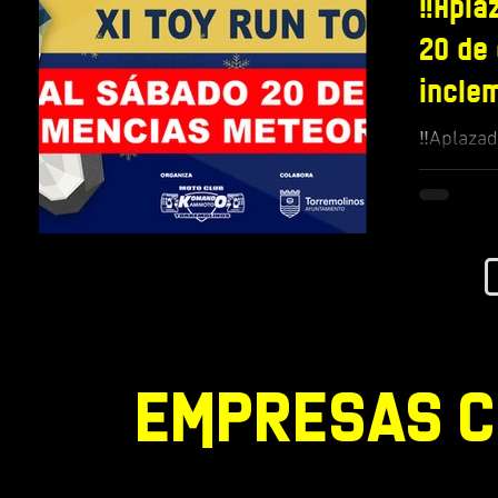
‼️Apla
20 de
incle
meteo
‼️Aplazad
diciembr
meteoroló
eMpresas 